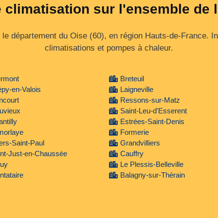
 climatisation sur l'ensemble de 
t le département du Oise (60), en région Hauts‑de‑France. I
climatisations et pompes à chaleur.
ermont
Breteuil
py-en-Valois
Laigneville
ncourt
Ressons-sur-Matz
uvieux
Saint-Leu-d'Esserent
ntilly
Estrées-Saint-Denis
morlaye
Formerie
lers-Saint-Paul
Grandvilliers
int-Just-en-Chaussée
Cauffry
uy
Le Plessis-Belleville
tataire
Balagny-sur-Thérain