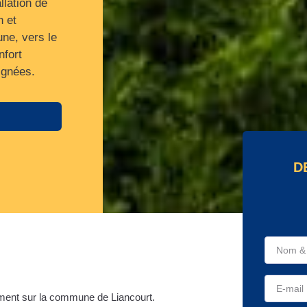
llation de
n et
ne, vers le
nfort
ignées.
D
ment sur la commune de Liancourt.