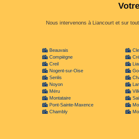
Votre
Nous intervenons à Liancourt et sur tou
Beauvais
Cl
Compiègne
Cré
Creil
Lia
Nogent-sur-Oise
Go
Senlis
Cha
Noyon
La
Méru
Vil
Montataire
Sa
Pont-Sainte-Maxence
Mo
Chambly
Mon