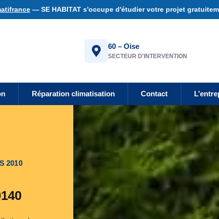
atifrance
— SE HABITAT s'occupe d'étudier votre projet gratuiteme
60 – Oise
SECTEUR D'INTERVENTION
on
Réparation climatisation
Contact
L’entre
S 2010
0140