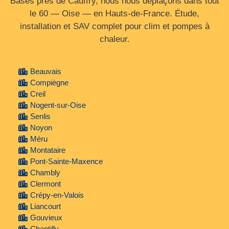
Basés près de Cauffry, nous nous déplaçons dans tout
le 60 — Oise — en Hauts‑de‑France. Étude,
installation et SAV complet pour clim et pompes à
chaleur.
Beauvais
Compiègne
Creil
Nogent-sur-Oise
Senlis
Noyon
Méru
Montataire
Pont-Sainte-Maxence
Chambly
Clermont
Crépy-en-Valois
Liancourt
Gouvieux
Chantilly